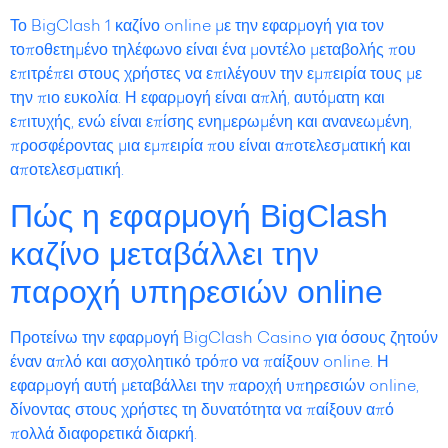
Το BigClash 1 καζίνο online με την εφαρμογή για τον
τοποθετημένο τηλέφωνο είναι ένα μοντέλο μεταβολής που
επιτρέπει στους χρήστες να επιλέγουν την εμπειρία τους με
την πιο ευκολία. Η εφαρμογή είναι απλή, αυτόματη και
επιτυχής, ενώ είναι επίσης ενημερωμένη και ανανεωμένη,
προσφέροντας μια εμπειρία που είναι αποτελεσματική και
αποτελεσματική.
Πώς η εφαρμογή BigClash
καζίνο μεταβάλλει την
παροχή υπηρεσιών online
Προτείνω την εφαρμογή BigClash Casino για όσους ζητούν
έναν απλό και ασχολητικό τρόπο να παίξουν online. Η
εφαρμογή αυτή μεταβάλλει την παροχή υπηρεσιών online,
δίνοντας στους χρήστες τη δυνατότητα να παίξουν από
πολλά διαφορετικά διαρκή.