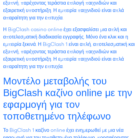
εξυπνή, παρέχοντας τεράστια επιλογή παιχνιδιών και
εξαιρετική υποστήριξη. Η εμπειρία παιχνιδιού είναι απλά
απαραίτητη για την επιτυχία.
Η BigClash casino online έχει εξασφαλίσει μια απλή και
αποτελεσματική διαδικασία εγγραφής. Μόνο ένα κλικ και η
εμπειρία ξεκινά. Η BigClash 1 είναι απλή, αποτελεσματική και
εξυπνή, παρέχοντας τεράστια επιλογή παιχνιδιών και
εξαιρετική υποστήριξη. Η εμπειρία παιχνιδιού είναι απλά
απαραίτητη για την επιτυχία.
Μοντέλο μεταβολής του
BigClash καζίνο online με την
εφαρμογή για τον
τοποθετημένο τηλέφωνο
Το BigClash 1 καζίνο online έχει ενημερωθεί με μια νέα
εφαρμογή για τον τοποθετημένο τηλέφωνο, προσφέροντας