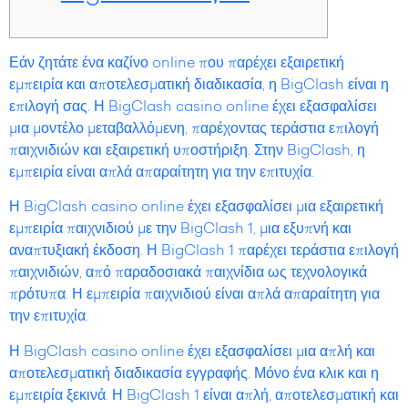
Εάν ζητάτε ένα καζίνο online που παρέχει εξαιρετική
εμπειρία και αποτελεσματική διαδικασία, η BigClash είναι η
επιλογή σας. Η BigClash casino online έχει εξασφαλίσει
μια μοντέλο μεταβαλλόμενη, παρέχοντας τεράστια επιλογή
παιχνιδιών και εξαιρετική υποστήριξη. Στην BigClash, η
εμπειρία είναι απλά απαραίτητη για την επιτυχία.
Η BigClash casino online έχει εξασφαλίσει μια εξαιρετική
εμπειρία παιχνιδιού με την BigClash 1, μια εξυπνή και
αναπτυξιακή έκδοση. Η BigClash 1 παρέχει τεράστια επιλογή
παιχνιδιών, από παραδοσιακά παιχνίδια ως τεχνολογικά
πρότυπα. Η εμπειρία παιχνιδιού είναι απλά απαραίτητη για
την επιτυχία.
Η BigClash casino online έχει εξασφαλίσει μια απλή και
αποτελεσματική διαδικασία εγγραφής. Μόνο ένα κλικ και η
εμπειρία ξεκινά. Η BigClash 1 είναι απλή, αποτελεσματική και