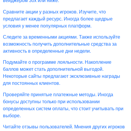
вейджером 30x или ниже.
Сравните акции у разных игроков. Изучите, что
предлагает каждый ресурс. Иногда более щедрые
условия у менее популярных платформ.
Следите за временными акциями. Также используйте
возможность получить дополнительные средства за
активность в определенные дни недели.
Подумайте о программе лояльности. Накопление
баллов может стать дополнительной выгодой.
Некоторые сайты предлагают эксклюзивные награды
для постоянных клиентов.
Проверяйте принятые платежные методы. Иногда
бонусы доступны только при использовании
определенных систем оплаты, что стоит учитывать при
выборе.
Читайте отзывы пользователей. Мнения других игроков