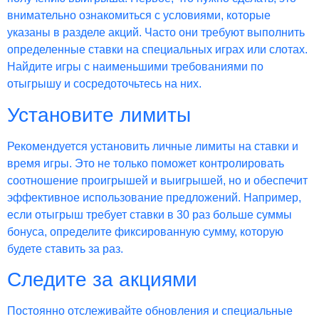
внимательно ознакомиться с условиями, которые
указаны в разделе акций. Часто они требуют выполнить
определенные ставки на специальных играх или слотах.
Найдите игры с наименьшими требованиями по
отыгрышу и сосредоточьтесь на них.
Установите лимиты
Рекомендуется установить личные лимиты на ставки и
время игры. Это не только поможет контролировать
соотношение проигрышей и выигрышей, но и обеспечит
эффективное использование предложений. Например,
если отыгрыш требует ставки в 30 раз больше суммы
бонуса, определите фиксированную сумму, которую
будете ставить за раз.
Следите за акциями
Постоянно отслеживайте обновления и специальные