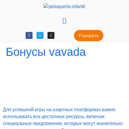
Franquicia
Бонусы vavada
Для успешной игры на азартных платформах важно
использовать все доступные ресурсы, включая
специальные предложения, которые могут значительно