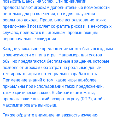
повысить шансы на успех. Эти привилегии
предоставляют игрокам дополнительные возможности
не только для развлечения, но и для получения
реального дохода. Правильное использование таких
предложений позволяет сократить риски и, в некоторых
случаях, привести к выигрышам, превышающим
первоначальные ожидания.
Каждое уникальное предложение может быть выгодным
в зависимости от типа игры. Например, для слотов
обычно предлагаются бесплатные вращения, которые
позволяют игрокам без затрат на реальные деньги
тестировать игры и потенциально зарабатывать.
Применение знаний о том, какие игры наиболее
прибыльны при использовании таких предложений,
также критически важно. Выбирайте автоматы,
предлагающие высокий возврат игроку (RTP), чтобы
максимизировать выигрыш.
Так же обратите внимание на важность изучения