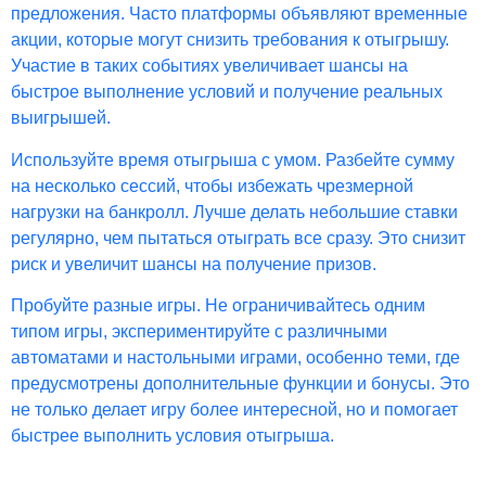
предложения. Часто платформы объявляют временные
акции, которые могут снизить требования к отыгрышу.
Участие в таких событиях увеличивает шансы на
быстрое выполнение условий и получение реальных
выигрышей.
Используйте время отыгрыша с умом. Разбейте сумму
на несколько сессий, чтобы избежать чрезмерной
нагрузки на банкролл. Лучше делать небольшие ставки
регулярно, чем пытаться отыграть все сразу. Это снизит
риск и увеличит шансы на получение призов.
Пробуйте разные игры. Не ограничивайтесь одним
типом игры, экспериментируйте с различными
автоматами и настольными играми, особенно теми, где
предусмотрены дополнительные функции и бонусы. Это
не только делает игру более интересной, но и помогает
быстрее выполнить условия отыгрыша.