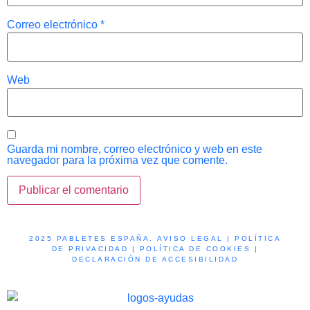
Correo electrónico
*
Web
Guarda mi nombre, correo electrónico y web en este
navegador para la próxima vez que comente.
2025 PABLETES ESPAÑA.
AVISO LEGAL
|
POLÍTICA
DE PRIVACIDAD
|
POLÍTICA DE COOKIES
|
DECLARACIÓN DE ACCESIBILIDAD