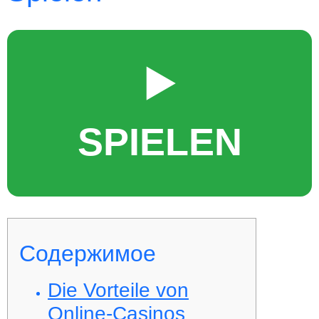
▶️
SPIELEN
Содержимое
Die Vorteile von
Online-Casinos