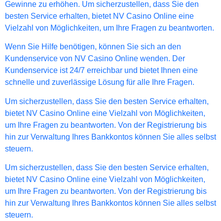
Gewinne zu erhöhen. Um sicherzustellen, dass Sie den
besten Service erhalten, bietet NV Casino Online eine
Vielzahl von Möglichkeiten, um Ihre Fragen zu beantworten.
Wenn Sie Hilfe benötigen, können Sie sich an den
Kundenservice von NV Casino Online wenden. Der
Kundenservice ist 24/7 erreichbar und bietet Ihnen eine
schnelle und zuverlässige Lösung für alle Ihre Fragen.
Um sicherzustellen, dass Sie den besten Service erhalten,
bietet NV Casino Online eine Vielzahl von Möglichkeiten,
um Ihre Fragen zu beantworten. Von der Registrierung bis
hin zur Verwaltung Ihres Bankkontos können Sie alles selbst
steuern.
Um sicherzustellen, dass Sie den besten Service erhalten,
bietet NV Casino Online eine Vielzahl von Möglichkeiten,
um Ihre Fragen zu beantworten. Von der Registrierung bis
hin zur Verwaltung Ihres Bankkontos können Sie alles selbst
steuern.