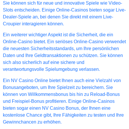
Sie können sich für neue und innovative Spiele wie Video-
Slots entscheiden. Einige Online-Casinos bieten sogar Live-
Dealer-Spiele an, bei denen Sie direkt mit einem Live-
Croupier interagieren können.
Ein weiterer wichtiger Aspekt ist die Sicherheit, die ein
Online-Casino bietet. Ein seriöses Online-Casino verwendet
die neuesten Sicherheitsstandards, um Ihre persönlichen
Daten und Ihre Geldtransaktionen zu schützen. Sie können
sich also sicherlich auf eine sichere und
verantwortungsvolle Spielumgebung verlassen.
Ein NV Casino Online bietet Ihnen auch eine Vielzahl von
Bonusangeboten, um Ihre Spielzeit zu bereichern. Sie
können von Willkommensbonus bis hin zu Reload-Bonus
und Freispiel-Bonus profitieren. Einige Online-Casinos
bieten sogar einen NV Casino Bonus, der Ihnen eine
kostenlose Chance gibt, Ihre Fähigkeiten zu testen und Ihre
Gewinnchancen zu erhöhen.