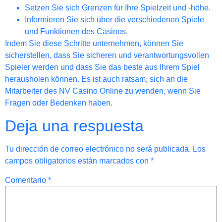
Setzen Sie sich Grenzen für Ihre Spielzeit und -höhe.
Informieren Sie sich über die verschiedenen Spiele
und Funktionen des Casinos.
Indem Sie diese Schritte unternehmen, können Sie
sicherstellen, dass Sie sicheren und verantwortungsvollen
Spieler werden und dass Sie das beste aus Ihrem Spiel
herausholen können. Es ist auch ratsam, sich an die
Mitarbeiter des NV Casino Online zu wenden, wenn Sie
Fragen oder Bedenken haben.
Deja una respuesta
Tu dirección de correo electrónico no será publicada.
Los
campos obligatorios están marcados con
*
Comentario
*