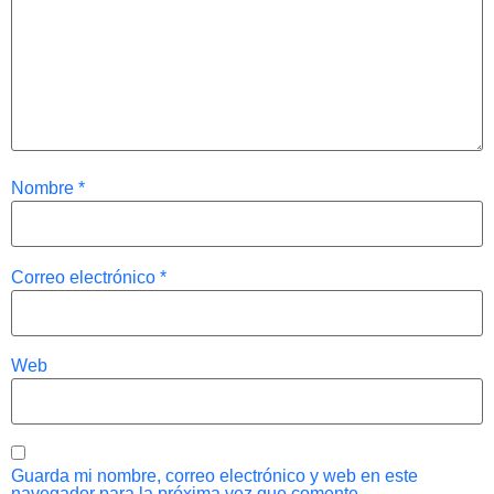
Nombre
*
Correo electrónico
*
Web
Guarda mi nombre, correo electrónico y web en este
navegador para la próxima vez que comente.