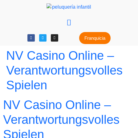
Franquicia
NV Casino Online –
Verantwortungsvolles
Spielen
NV Casino Online –
Verantwortungsvolles
Spielen