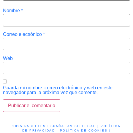
Nombre
*
Correo electrónico
*
Web
Guarda mi nombre, correo electrónico y web en este
navegador para la próxima vez que comente.
2025 PABLETES ESPAÑA.
AVISO LEGAL
|
POLÍTICA
DE PRIVACIDAD
|
POLÍTICA DE COOKIES
|