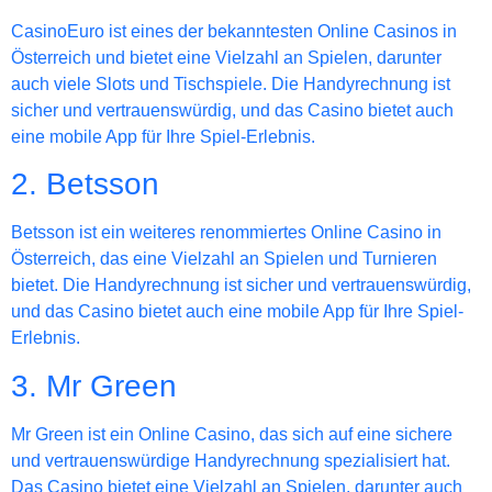
CasinoEuro ist eines der bekanntesten Online Casinos in
Österreich und bietet eine Vielzahl an Spielen, darunter
auch viele Slots und Tischspiele. Die Handyrechnung ist
sicher und vertrauenswürdig, und das Casino bietet auch
eine mobile App für Ihre Spiel-Erlebnis.
2. Betsson
Betsson ist ein weiteres renommiertes Online Casino in
Österreich, das eine Vielzahl an Spielen und Turnieren
bietet. Die Handyrechnung ist sicher und vertrauenswürdig,
und das Casino bietet auch eine mobile App für Ihre Spiel-
Erlebnis.
3. Mr Green
Mr Green ist ein Online Casino, das sich auf eine sichere
und vertrauenswürdige Handyrechnung spezialisiert hat.
Das Casino bietet eine Vielzahl an Spielen, darunter auch