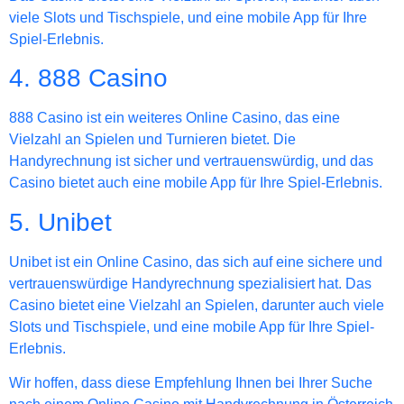
viele Slots und Tischspiele, und eine mobile App für Ihre
Spiel-Erlebnis.
4. 888 Casino
888 Casino ist ein weiteres Online Casino, das eine
Vielzahl an Spielen und Turnieren bietet. Die
Handyrechnung ist sicher und vertrauenswürdig, und das
Casino bietet auch eine mobile App für Ihre Spiel-Erlebnis.
5. Unibet
Unibet ist ein Online Casino, das sich auf eine sichere und
vertrauenswürdige Handyrechnung spezialisiert hat. Das
Casino bietet eine Vielzahl an Spielen, darunter auch viele
Slots und Tischspiele, und eine mobile App für Ihre Spiel-
Erlebnis.
Wir hoffen, dass diese Empfehlung Ihnen bei Ihrer Suche