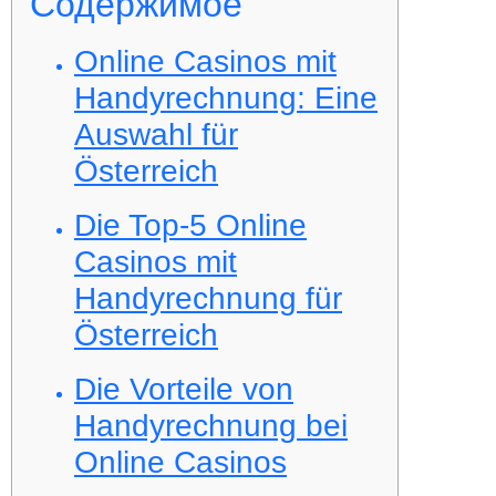
Содержимое
Online Casinos mit
Handyrechnung: Eine
Auswahl für
Österreich
Die Top-5 Online
Casinos mit
Handyrechnung für
Österreich
Die Vorteile von
Handyrechnung bei
Online Casinos