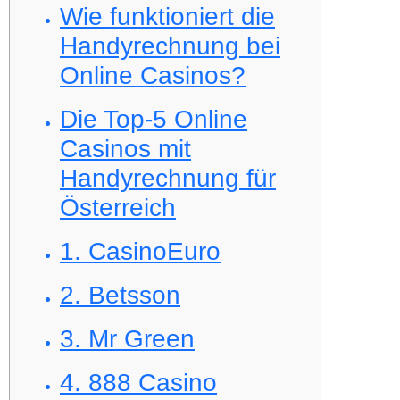
Wie funktioniert die
Handyrechnung bei
Online Casinos?
Die Top-5 Online
Casinos mit
Handyrechnung für
Österreich
1. CasinoEuro
2. Betsson
3. Mr Green
4. 888 Casino