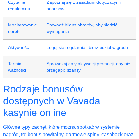
Czytanie
Zapoznaj się z zasadami dotyczącymi
regulaminu
bonusów.
Monitorowanie
Prowadź bilans obrotów, aby śledzić
obrotu
wymagania.
Aktywność
Loguj się regularnie i bierz udział w grach.
Termin
Sprawdzaj daty aktywacji promocji, aby nie
ważności
przegapić szansy.
Rodzaje bonusów
dostępnych w Vavada
kasynie online
Główne typy zachęt, które można spotkać w systemie
nagród, to: bonus powitalny, darmowe spiny, cashback oraz