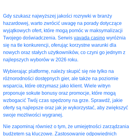
Gdy szukasz najwyższej jakości rozrywki w branży
hazardowej, warto zwrócić uwagę na porady dotyczące
wyjątkowych ofert, które mogą pomóc w maksymalizacji
Twojego doświadczenia. Serwis
vavada casino
wyróżnia
się na tle konkurencji, oferując korzystne warunki dla
nowych oraz stałych użytkowników, co czyni go jednym z
najlepszych wyborów w 2026 roku.
Wybierając platformę, należy skupić się nie tylko na
różnorodności dostępnych gier, ale także na poziomie
wsparcia, które otrzymasz jako klient. Wiele witryn
proponuje sokute bonusy oraz promocje, które mogą
wzbogacić Twój czas spędzony na grze. Sprawdź, jakie
oferty są najlepsze oraz jak je wykorzystać, aby zwiększyć
swoje możliwości wygranej.
Nie zapominaj również o tym, że umiejętności zarządzania
budżetem są kluczowe. Zastosowanie odpowiednich