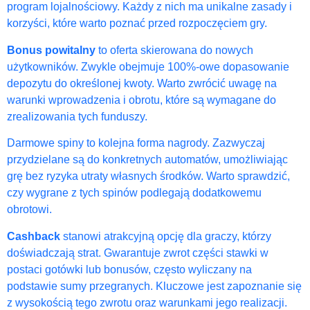
program lojalnościowy. Każdy z nich ma unikalne zasady i
korzyści, które warto poznać przed rozpoczęciem gry.
Bonus powitalny
to oferta skierowana do nowych
użytkowników. Zwykle obejmuje 100%-owe dopasowanie
depozytu do określonej kwoty. Warto zwrócić uwagę na
warunki wprowadzenia i obrotu, które są wymagane do
zrealizowania tych funduszy.
Darmowe spiny to kolejna forma nagrody. Zazwyczaj
przydzielane są do konkretnych automatów, umożliwiając
grę bez ryzyka utraty własnych środków. Warto sprawdzić,
czy wygrane z tych spinów podlegają dodatkowemu
obrotowi.
Cashback
stanowi atrakcyjną opcję dla graczy, którzy
doświadczają strat. Gwarantuje zwrot części stawki w
postaci gotówki lub bonusów, często wyliczany na
podstawie sumy przegranych. Kluczowe jest zapoznanie się
z wysokością tego zwrotu oraz warunkami jego realizacji.