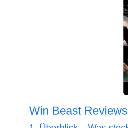
Win Beast Reviews –
1. Überblick – Was stec