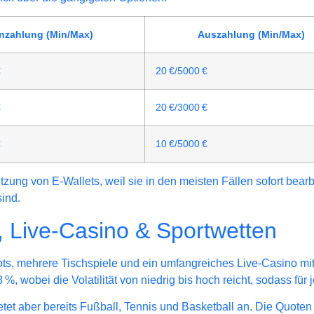
nzahlung (Min/Max)
Auszahlung (Min/Max)
€
20 €/5000 €
€
20 €/3000 €
€
10 €/5000 €
tzung von E‑Wallets, weil sie in den meisten Fällen sofort be
sind.
, Live‑Casino & Sportwetten
ots, mehrere Tischspiele und ein umfangreiches Live‑Casino mi
, wobei die Volatilität von niedrig bis hoch reicht, sodass für j
etet aber bereits Fußball, Tennis und Basketball an. Die Quote