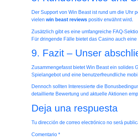
Der Support von Win Beast ist rund um die Uhr pe
vielen
win beast reviews
positiv erwähnt wird.
Zusätzlich gibt es eine umfangreiche FAQ‑Sektio
Für dringende Fälle bietet das Casino auch eine t
9. Fazit – Unser abschli
Zusammengefasst bietet Win Beast ein solides G
Spielangebot und eine benutzerfreundliche mobi
Dennoch sollten Interessierte die Bonusbedingu
detaillierte Bewertung und aktuelle Aktionen em
Deja una respuesta
Tu dirección de correo electrónico no será publi
Comentario
*