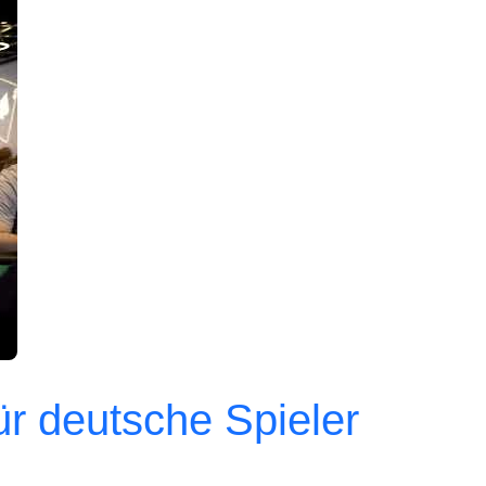
ür deutsche Spieler