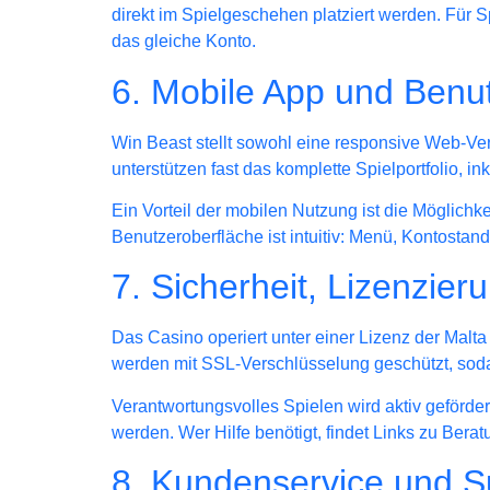
direkt im Spielgeschehen platziert werden. Für Sp
das gleiche Konto.
6. Mobile App und Benut
Win Beast stellt sowohl eine responsive Web‑Vers
unterstützen fast das komplette Spielportfolio, in
Ein Vorteil der mobilen Nutzung ist die Möglichk
Benutzeroberfläche ist intuitiv: Menü, Kontostand
7. Sicherheit, Lizenzie
Das Casino operiert unter einer Lizenz der Mal
werden mit SSL‑Verschlüsselung geschützt, soda
Verantwortungsvolles Spielen wird aktiv geförder
werden. Wer Hilfe benötigt, findet Links zu Berat
8. Kundenservice und S