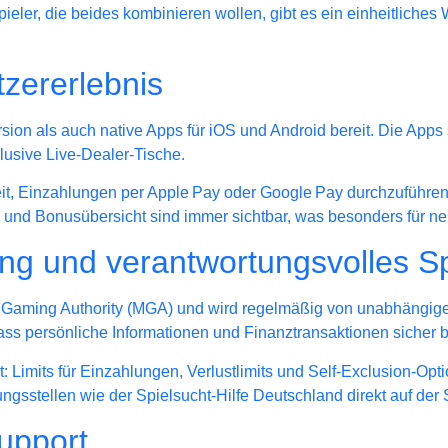
ieler, die beides kombinieren wollen, gibt es ein einheitliches 
zererlebnis
ion als auch native Apps für iOS und Android bereit. Die Apps s
klusive Live‑Dealer‑Tische.
eit, Einzahlungen per Apple Pay oder Google Pay durchzuführen –
 und Bonusübersicht sind immer sichtbar, was besonders für neue
rung und verantwortungsvolles S
ta Gaming Authority (MGA) und wird regelmäßig von unabhängig
ss persönliche Informationen und Finanztransaktionen sicher b
t: Limits für Einzahlungen, Verlustlimits und Self‑Exclusion‑O
ungsstellen wie der Spielsucht‑Hilfe Deutschland direkt auf der 
upport