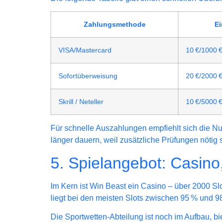
Zahlungsmethode
Ei
VISA/Mastercard
10 €/1000 
Sofortüberweisung
20 €/2000 
Skrill / Neteller
10 €/5000 
Für schnelle Auszahlungen empfiehlt sich die Nu
länger dauern, weil zusätzliche Prüfungen nötig 
5. Spielangebot: Casino
Im Kern ist Win Beast ein Casino – über 2000 Sl
liegt bei den meisten Slots zwischen 95 % und 98 %
Die Sportwetten‑Abteilung ist noch im Aufbau, bi